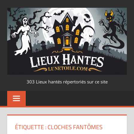
Aller
au
contenu
LIEUX
303 Lieux hantés répertoriés sur ce site
HANTÉ
–
LUNETOILE.CO
ÉTIQUETTE :
CLOCHES FANTÔMES