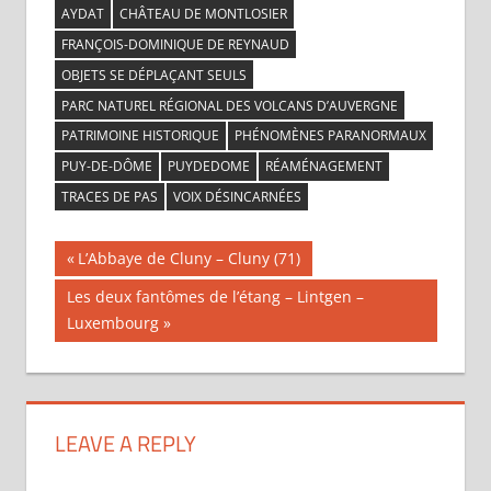
AYDAT
CHÂTEAU DE MONTLOSIER
FRANÇOIS-DOMINIQUE DE REYNAUD
OBJETS SE DÉPLAÇANT SEULS
PARC NATUREL RÉGIONAL DES VOLCANS D’AUVERGNE
PATRIMOINE HISTORIQUE
PHÉNOMÈNES PARANORMAUX
PUY-DE-DÔME
PUYDEDOME
RÉAMÉNAGEMENT
TRACES DE PAS
VOIX DÉSINCARNÉES
L’Abbaye de Cluny – Cluny (71)
Les deux fantômes de l’étang – Lintgen –
Luxembourg
LEAVE A REPLY