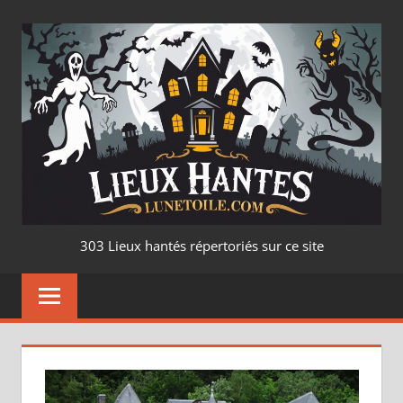
LIEUX
303 Lieux hantés répertoriés sur ce site
HANTÉ
–
LUNETOILE.CO