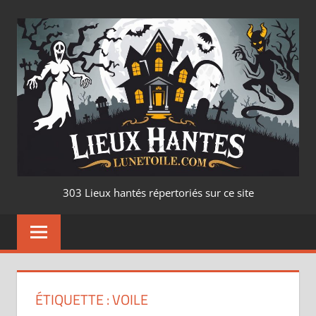
Aller
au
contenu
LIEUX
303 Lieux hantés répertoriés sur ce site
HANTÉ
–
LUNETOILE.CO
ÉTIQUETTE :
VOILE