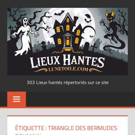
Aller
au
contenu
LIEUX
303 Lieux hantés répertoriés sur ce site
HANTÉ
–
LUNETOILE.CO
ÉTIQUETTE :
TRIANGLE DES BERMUDES