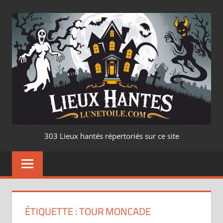
Aller
au
contenu
LIEUX
303 Lieux hantés répertoriés sur ce site
HANTÉ
–
LUNETOILE.CO
ÉTIQUETTE :
TOUR MONCADE