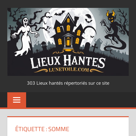
Aller
au
contenu
LIEUX
303 Lieux hantés répertoriés sur ce site
HANTÉ
–
LUNETOILE.CO
ÉTIQUETTE :
SOMME