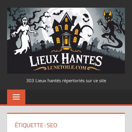
Aller
au
contenu
LIEUX
303 Lieux hantés répertoriés sur ce site
HANTÉ
–
LUNETOILE.CO
ÉTIQUETTE :
SEO