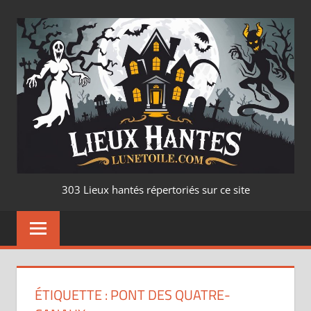
Aller
au
contenu
LIEUX
303 Lieux hantés répertoriés sur ce site
HANTÉ
–
LUNETOILE.CO
ÉTIQUETTE :
PONT DES QUATRE-