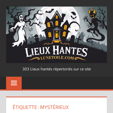
Aller
au
contenu
LIEUX
303 Lieux hantés répertoriés sur ce site
HANTÉ
–
LUNETOILE.CO
ÉTIQUETTE :
MYSTÉRIEUX