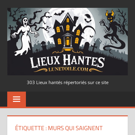
Aller
au
contenu
LIEUX
303 Lieux hantés répertoriés sur ce site
HANTÉ
–
LUNETOILE.CO
ÉTIQUETTE :
MURS QUI SAIGNENT