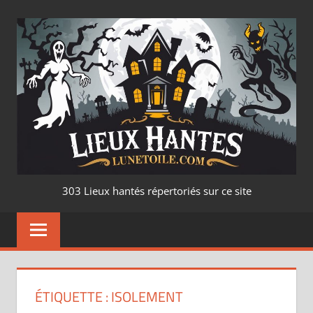
Aller
au
contenu
LIEUX
303 Lieux hantés répertoriés sur ce site
HANTÉ
–
LUNETOILE.CO
ÉTIQUETTE :
ISOLEMENT