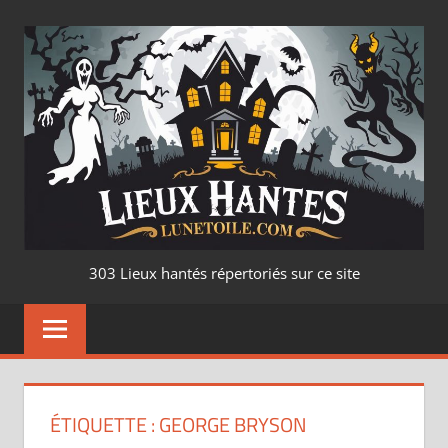
Aller
au
contenu
LIEUX
303 Lieux hantés répertoriés sur ce site
HANTÉ
–
LUNETOILE.CO
ÉTIQUETTE :
GEORGE BRYSON