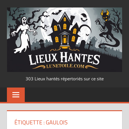
Aller
au
contenu
LIEUX
303 Lieux hantés répertoriés sur ce site
HANTÉ
–
LUNETOILE.CO
ÉTIQUETTE :
GAULOIS