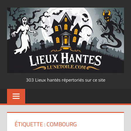
Aller
au
contenu
LIEUX
303 Lieux hantés répertoriés sur ce site
HANTÉ
–
LUNETOILE.CO
ÉTIQUETTE :
COMBOURG