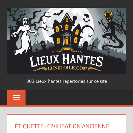
Aller
au
contenu
LIEUX
303 Lieux hantés répertoriés sur ce site
HANTÉ
–
LUNETOILE.CO
ÉTIQUETTE :
CIVILISATION ANCIENNE