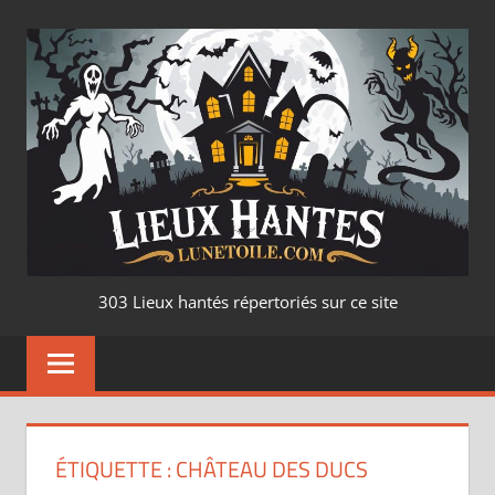
Aller
au
contenu
LIEUX
303 Lieux hantés répertoriés sur ce site
HANTÉ
–
LUNETOILE.CO
ÉTIQUETTE :
CHÂTEAU DES DUCS