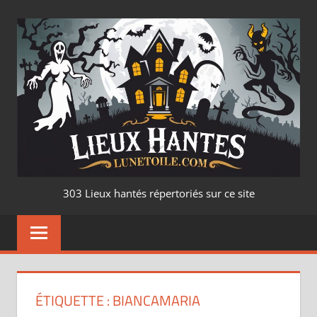
Aller
au
contenu
LIEUX
303 Lieux hantés répertoriés sur ce site
HANTÉ
–
LUNETOILE.CO
ÉTIQUETTE :
BIANCAMARIA