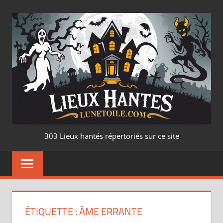
Aller
au
contenu
LIEUX
303 Lieux hantés répertoriés sur ce site
HANTÉ
–
LUNETOILE.CO
ÉTIQUETTE :
ÂME ERRANTE