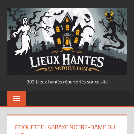
Aller
au
contenu
LIEUX
303 Lieux hantés répertoriés sur ce site
HANTÉ
–
LUNETOILE.CO
ÉTIQUETTE :
ABBAYE NOTRE-DAME DU